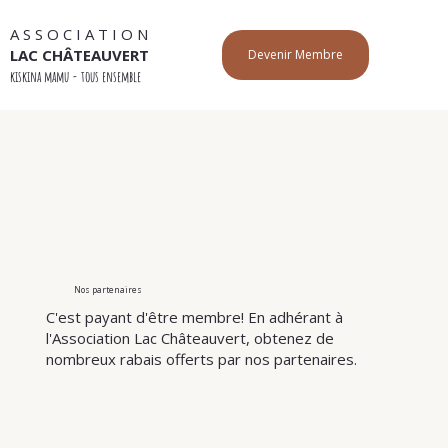
A S S O C I A T I O N
LAC CHÂTEAUVERT
Devenir Membre
kiskina mamu - tous ensemble
Nos partenaires
C'est payant d'être membre! En adhérant à
l'Association Lac Châteauvert, obtenez de
nombreux rabais offerts par nos partenaires.