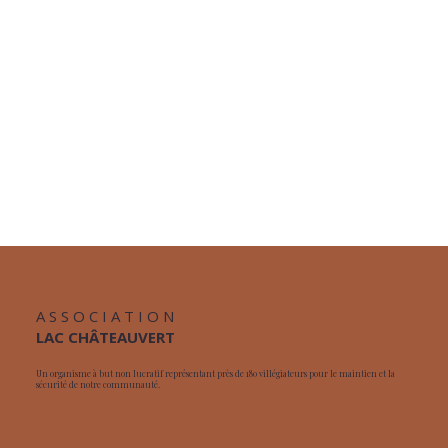
A S S O C I A T I O N
LAC CHÂTEAUVERT
Un organisme à but non lucratif représentant près de 180 villégiateurs pour le maintien et la
sécurité de notre communauté.